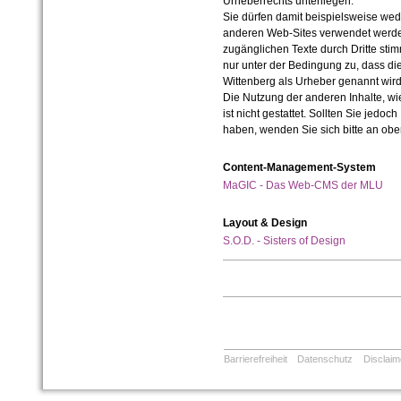
Urheberrechts unterliegen.
Sie dürfen damit beispielsweise wed
anderen Web-Sites verwendet werde
zugänglichen Texte durch Dritte sti
nur unter der Bedingung zu, dass die
Wittenberg als Urheber genannt wird
Die Nutzung der anderen Inhalte, wie
ist nicht gestattet. Sollten Sie jedo
haben, wenden Sie sich bitte an ob
Content-Management-System
MaGIC - Das Web-CMS der MLU
Layout & Design
S.O.D. - Sisters of Design
Barrierefreiheit
Datenschutz
Disclaim