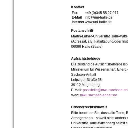
Kontakt
Fax
+49 (0)345 55 27 077
E-Mail
info@uni-halle.de
Internet
www.uni-halle.de
Postanschrift
Martin-Luther-Universität Halle-Witt
(Adressat, z.B. Fakultät und/oder Inst
06099 Halle (Saale)
Aufsichtsbehörde
Die zuständige Aufsichtsbehörde ist
Ministerium für Wissenschaft, Ener
Sachsen-Anhalt
Leipziger Straße 58
39112 Magdeburg
E-Mail:
poststelle@mwu.sachsen-anh
Web:
mwu.sachsen-anhalt.de
Urheberrechtshinweis
Bitte beachten Sie, dass alle Texte, 
Arrangements - soweit nicht anders er
Universität Halle-Wittenberg selbst 