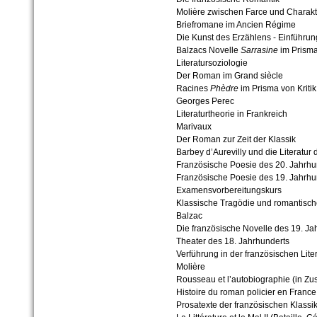
Molière zwischen Farce und Charak
Briefromane im Ancien Régime
Die Kunst des Erzählens - Einführung
Balzacs Novelle
Sarrasine
im Prisma
Literatursoziologie
Der Roman im Grand siècle
Racines
Phèdre
im Prisma von Kriti
Georges Perec
Literaturtheorie in Frankreich
Marivaux
Der Roman zur Zeit der Klassik
Barbey d’Aurevilly und die Literatur
Französische Poesie des 20. Jahrhu
Französische Poesie des 19. Jahrhu
Examensvorbereitungskurs
Klassische Tragödie und romantisc
Balzac
Die französische Novelle des 19. Ja
Theater des 18. Jahrhunderts
Verführung in der französischen Lite
Molière
Rousseau et l’autobiographie (in Z
Histoire du roman policier en France
Prosatexte der französischen Klassi