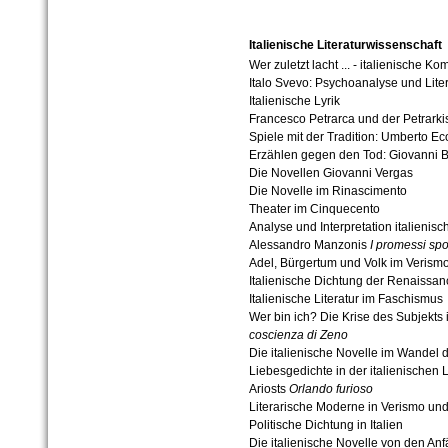
Italienische Literaturwissenschaft
Wer zuletzt lacht ... - italienische 
Italo Svevo: Psychoanalyse und Liter
Italienische Lyrik
Francesco Petrarca und der Petrark
Spiele mit der Tradition: Umberto 
Erzählen gegen den Tod: Giovanni 
Die Novellen Giovanni Vergas
Die Novelle im Rinascimento
Theater im Cinquecento
Analyse und Interpretation italienis
Alessandro Manzonis
I promessi spo
Adel, Bürgertum und Volk im Verism
Italienische Dichtung der Renaissan
Italienische Literatur im Faschismus
Wer bin ich? Die Krise des Subjekts 
coscienza di Zeno
Die italienische Novelle im Wandel d
Liebesgedichte in der italienischen 
Ariosts
Orlando furioso
Literarische Moderne in Verismo u
Politische Dichtung in Italien
Die italienische Novelle von den A