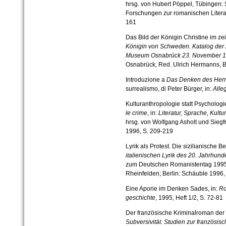
hrsg. von Hu­bert Pöppel, Tübingen:
Forschungen zur romanischen Literat
161
Das Bild der Königin Christine im ze
Königin von Schweden. Katalog der A
Museum Osnabrück 23. Novem­ber 19
Osnabrück, Red. Ulrich Hermanns, 
Introduzione a
Das Denken des Her
surrealismo, di Peter Bür­ger, in:
Alle
Kulturanthropologie statt Psychologi
le crime
, in:
Lite­ratur, Sprache, Kultu
hrsg. von Wolfgang Asholt und Siegf
1996, S. 209-219
Lyrik als Protest. Die sizilianische
italie­nischen Lyrik des 20. Jahrhund
zum Deutschen Romani­stentag 1995 
Rheinfelden; Berlin: Schäuble 1996,
Eine Aporie im Denken Sades, in:
Ro
geschichte
, 1995, Heft 1/2, S. 72-81
Der französische Kriminalroman der 
Subversivität. Stu­dien zur französis