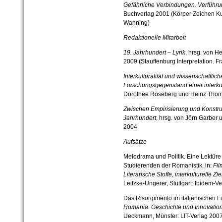
Gefährliche Verbindungen. Verführun
Buchverlag 2001 (Körper Zeichen Kult
Wanning)
Redaktionelle Mitarbeit
19. Jahrhundert – Lyrik
, hrsg. von H
2009 (Stauffenburg Interpretation. Fr
Interkulturalität und wissenschaftlic
Forschungsgegenstand einer interkul
Dorothee Röseberg und Heinz Thoma
Zwischen Empirisierung und Konstruk
Jahrhundert
, hrsg. von Jörn Garber
2004
Aufsätze
Melodrama und Politik. Eine Lektüre
Studierenden der Romanistik, in:
Fil
Literarische Stoffe, interkulturelle Z
Leitzke-Ungerer, Stuttgart: Ibidem-V
Das Risorgimento im italienischen Fi
Romania. Geschichte und Innovatio
Ueckmann, Münster: LIT-Verlag 2007