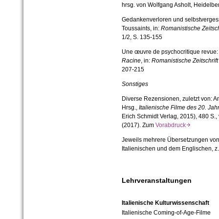
hrsg. von Wolfgang Asholt, Heidel­be
Gedankenverloren und selbstverges
Toussaints, in:
Roma­nistische Zeitsch
1/2, S. 135-155
Une œuvre de psychocritique revue
Racine
, in:
Ro­manistische Zeitschrift 
207-215
Sonstiges
Diverse Rezensionen, zuletzt von: A
Hrsg.,
Italienische Filme des 20. Jah
Erich Schmidt Verlag, 2015), 480 S.
(2017). Zum
Vorabdruck
Jeweils mehrere Übersetzungen von
Italienischen und dem Englischen, z.
Lehrveranstaltungen
Italienische Kulturwissenschaft
Italienische Coming-of-Age-Filme