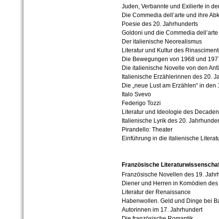
Juden, Verbannte und Exilierte in der
Die Commedia dell’arte und ihre A
Poesie des 20. Jahrhunderts
Goldoni und die Commedia dell’arte
Der italienische Neorealismus
Literatur und Kultur des Rinascimen
Die Bewegungen von 1968 und 1977 in
Die italienische Novelle von den A
Italienische Erzählerinnen des 20. J
Die „neue Lust am Erzählen“ in den
Italo Svevo
Federigo Tozzi
Literatur und Ideologie des Decade
Italienische Lyrik des 20. Jahrhunder
Pirandello: Theater
Einführung in die italienische Literat
Französische Literaturwissenschaf
Französische Novellen des 19. Jahr
Diener und Herren in Komödien des
Literatur der Renaissance
Habenwollen. Geld und Dinge bei B
Autorinnen im 17. Jahrhundert
Die französische Romantik