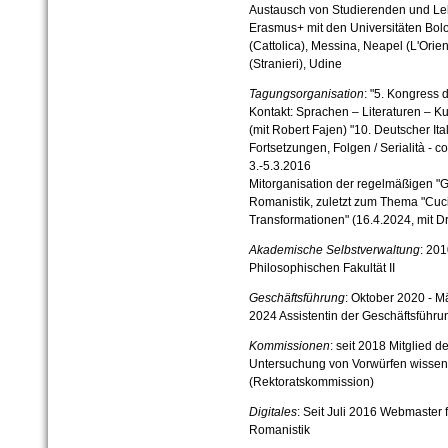
Austausch von Studie­renden und 
Erasmus+ mit den Universitäten Bol
(Cattolica), Messina, Neapel (L'Orie
(Stranieri), Udine
Tagungsorganisation
: "5. Kongress
Kontakt: Sprachen – Literaturen – Ku
(mit Robert Fajen) "10. Deutscher
Ita
Fortsetzungen, Folgen / Serialità - co
3.-5.
3.2016
Mitorganisation der regelmäßigen "Gior
Romanistik, zuletzt zum Thema "Cucin
Transformationen" (16.4.2024
, mit 
Akademische Selbstverwaltung
: 201
Philosophischen Fakultät II
Geschäftsführung
: Oktober 2020 - 
2024
Assistentin der Geschäftsführun
Kommissionen
: seit 2018 Mitglied 
Untersuchung von Vorwürfen wissens
(Rektoratskommission)
Digitales
: Seit Juli 2016 Webmaster
Romanistik