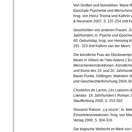
Von Grotten und Immobilien. Marie R
Epochale Psycheme und Menschenw
hrsg. von Heinz Thoma und Kathrin 
& Neumann 2007, S. 237-254 (mit Ka
Geschichten von anderen Frauen. Zu
Jahrhundert, in:
Psyche und Epochen
60. Geburtstag
, hrsg. von Henning Kr
291- 323 (mit Kathrin van der Meer)
Die künstliche Frau als Glücksversp
Ideals in Villiers de l’Isle-Adams
L’Ev
Menschenkonstruktionen. Künstliche 
und Kunst des 19. und 20. Jahrhund
Bauer-Funke, Göttingen: Wallstein V
und Geschlechterforschung 2004; Bd.
Choderlos de Laclos:
Les Liaisons 
Literatur
.
18. Jahrhundert I: Roman
,
Stauffenburg 2000, S. 253-302
Giovanni Raboni: „Le nozze“, in:
Ital
Einzelinterpreta­tionen
, hrsg. von Ma
Verlag 2000, S. 304-316
Die tragische Weltsicht im Werk von 