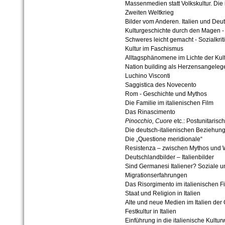
Massenmedien statt Volkskultur. Die 
Zweiten Weltkrieg
Bilder vom Anderen. Italien und Deu
Kulturgeschichte durch den Magen - 
Schweres leicht gemacht - Sozialkriti
Kultur im Faschismus
Alltagsphänomene im Lichte der Kult
Nation building als Herzensangeleg
Luchino Visconti
Saggistica des Novecento
Rom - Geschichte und Mythos
Die Familie im italienischen Film
Das Rinascimento
Pinocchio, Cuore
etc.: Postunitarisc
Die deutsch-italienischen Beziehun
Die „Questione meridionale“
Resistenza – zwischen Mythos und Wi
Deutschlandbilder – Italienbilder
Sind Germanesi Italiener? Soziale un
Migrationserfahrungen
Das Risorgimento im italienischen F
Staat und Religion in Italien
Alte und neue Medien im Italien der
Festkultur in Italien
Einführung in die italienische Kultu