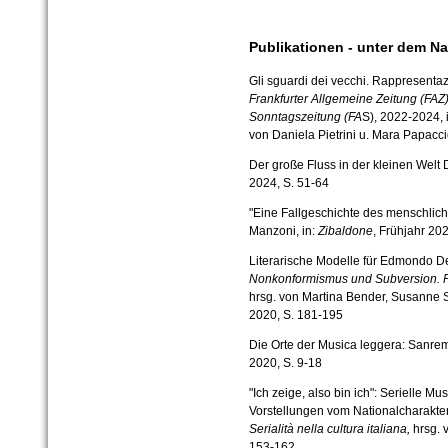
Publikationen - unter dem 
Gli sguardi dei vecchi. Rappresentaz
Frankfurter Allgemeine Zeitung (FAZ
Sonntagszeitung (FA
S), 2022-2024, 
von Daniela Pietrini u. Mara Papacci
Der große Fluss in der kleinen Welt 
2024, S. 51-64
"Eine Fallgeschichte des menschlich
Manzoni, in:
Zibaldone
, Frühjahr 20
Literarische Modelle für Edmondo D
Nonkonformismus und Subversion. F
hrsg. von Martina Bender, Susanne S
2020, S. 181-195
Die Orte der Musica leggera: Sanre
2020, S. 9-18
"Ich zeige, also bin ich": Serielle Mu
Vorstellungen vom Nationalcharakter
Serialità nella cultura italiana,
hrsg. 
153-162