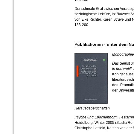
Der schmale Grat zwischen Verausga
soziologische Lektüre, in:
Balzacs
Sa
von Elke Richter, Karen Struve und
183-200
Publikationen - unter dem 
Monographi
Das Selbst u
in den weltli
Königshause
literaturpsyc
dem Promotio
der Universit
Herausgeberschaften
Psyche und Epochennorm. Festschrif
Heidelberg: Winter 2005 (Studia Ro
Christophe Losfeld, Kathrin van der