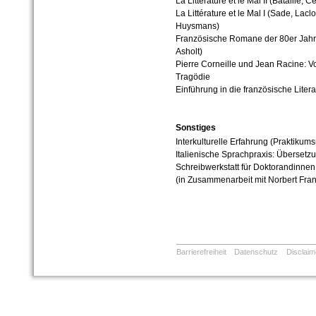
La Littérature et le Mal II (Bataille, C
La Littérature et le Mal I (Sade, Lacl
Huysmans)
Französische Romane der 80er Jahr
Asholt)
Pierre Corneille und Jean Racine: V
Tragö­die
Einführung in die französische Litera
Sonstiges
Interkulturelle Erfahrung (Praktikum
Italienische Sprachpraxis: Übersetzun
Schreibwerkstatt für Doktorandinnen
(in Zusammenarbeit mit Norbert Fran
Barrierefreiheit
Datenschutz
Disclaim