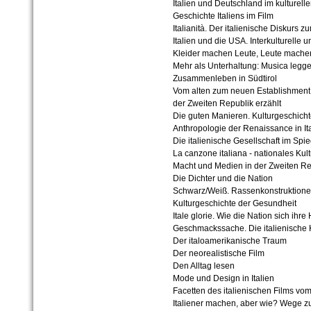
Italien und Deutschland im kulturell
Geschichte Italiens im Film
Italianità. Der italienische Diskurs 
Italien und die USA. Interkulturelle 
Kleider machen Leute, Leute machen 
Mehr als Unterhaltung: Musica legg
Zusammenleben in Südtirol
Vom alten zum neuen Establishment.
der Zweiten Republik erzählt
Die guten Manieren. Kulturgeschic
Anthropologie der Renaissance in It
Die italienische Gesellschaft im Sp
La canzone italiana - nationales Ku
Macht und Medien in der Zweiten Re
Die Dichter und die Nation
Schwarz/Weiß. Rassenkonstruktionen 
Kulturgeschichte der Gesundheit
Itale glorie. Wie die Nation sich ihre
Geschmackssache. Die italienische 
Der italoamerikanische Traum
Der neorealistische Film
Den Alltag lesen
Mode und Design in Italien
Facetten des italienischen Films vo
Italiener machen, aber wie? Wege zu