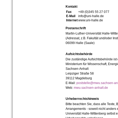
Kontakt
Fax
+49 (0)345 55 27 077
E-Mail
info@uni-halle.de
Internet
www.uni-halle.de
Postanschrift
Martin-Luther-Universität Halle-Witt
(Adressat, z.B. Fakultät und/oder Inst
06099 Halle (Saale)
Aufsichtsbehörde
Die zuständige Aufsichtsbehörde ist
Ministerium für Wissenschaft, Ener
Sachsen-Anhalt
Leipziger Straße 58
39112 Magdeburg
E-Mail:
poststelle@mwu.sachsen-anh
Web:
mwu.sachsen-anhalt.de
Urheberrechtshinweis
Bitte beachten Sie, dass alle Texte, 
Arrangements - soweit nicht anders er
Universität Halle-Wittenberg selbst 