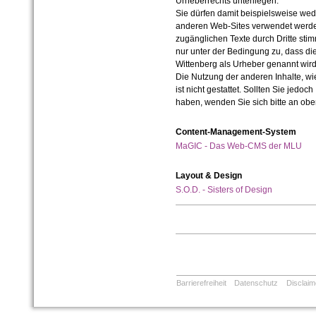
Urheberrechts unterliegen.
Sie dürfen damit beispielsweise wed
anderen Web-Sites verwendet werde
zugänglichen Texte durch Dritte sti
nur unter der Bedingung zu, dass die
Wittenberg als Urheber genannt wird
Die Nutzung der anderen Inhalte, wie
ist nicht gestattet. Sollten Sie jedo
haben, wenden Sie sich bitte an ob
Content-Management-System
MaGIC - Das Web-CMS der MLU
Layout & Design
S.O.D. - Sisters of Design
Barrierefreiheit
Datenschutz
Disclaim