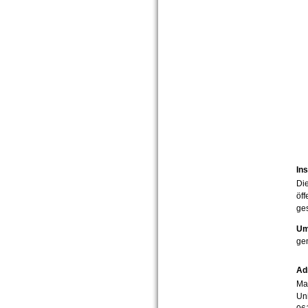
Ins
Die
öff
ges
Um
ge
Ad
Mar
Uni