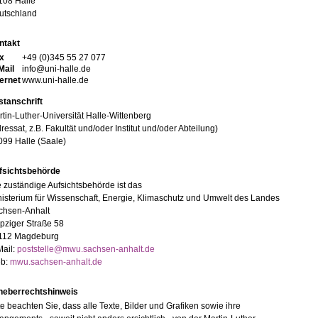
108 Halle
utschland
ntakt
x
+49 (0)345 55 27 077
Mail
info@uni-halle.de
ternet
www.uni-halle.de
stanschrift
tin-Luther-Universität Halle-Wittenberg
ressat, z.B. Fakultät und/oder Institut und/oder Abteilung)
099 Halle (Saale)
fsichtsbehörde
 zuständige Aufsichtsbehörde ist das
isterium für Wissenschaft, Energie, Klimaschutz und Umwelt des Landes
chsen-Anhalt
pziger Straße 58
112 Magdeburg
Mail:
poststelle@mwu.sachsen-anhalt.de
b:
mwu.sachsen-anhalt.de
heberrechtshinweis
te beachten Sie, dass alle Texte, Bilder und Grafiken sowie ihre