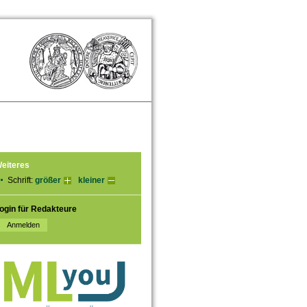
eiteres
Schrift:
größer
kleiner
ogin für Redakteure