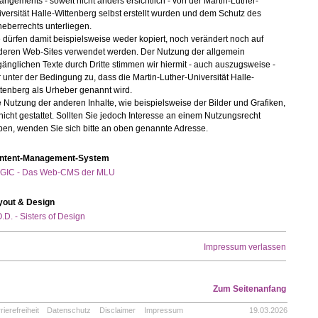
angements - soweit nicht anders ersichtlich - von der Martin-Luther-
versität Halle-Wittenberg selbst erstellt wurden und dem Schutz des
eberrechts unterliegen.
 dürfen damit beispielsweise weder kopiert, noch verändert noch auf
deren Web-Sites verwendet werden. Der Nutzung der allgemein
änglichen Texte durch Dritte stimmen wir hiermit - auch auszugsweise -
 unter der Bedingung zu, dass die Martin-Luther-Universität Halle-
tenberg als Urheber genannt wird.
 Nutzung der anderen Inhalte, wie beispielsweise der Bilder und Grafiken,
 nicht gestattet. Sollten Sie jedoch Interesse an einem Nutzungsrecht
ben, wenden Sie sich bitte an oben genannte Adresse.
ntent-Management-System
GIC - Das Web-CMS der MLU
yout & Design
.D. - Sisters of Design
Impressum verlassen
Zum Seitenanfang
rierefreiheit
Datenschutz
Disclaimer
Impressum
19.03.2026