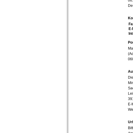
06
De
Ko
Fa
E-
In
Po
Mar
(Ad
06
Au
Die
Min
Sa
Lei
39
E-
We
Ur
Bit