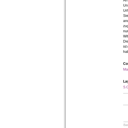
Arr
Uni
Urh
Sie
an
zug
nur
Wit
Die
ist
ha
Co
Ma
La
S.O
Bar