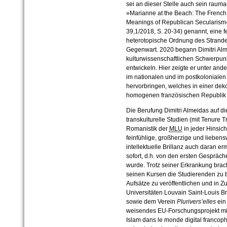
sei an dieser Stelle auch sein rauma
»Marianne at the Beach: The French 
Meanings of Republican Secularism
39,1/2018, S. 20-34) genannt, eine f
heterotopische Ordnung des Strandes
Gegenwart. 2020 begann Dimitri Alm
kulturwissenschaftlichen Schwerpun
entwickeln. Hier zeigte er unter an
im nationalen und im postkoloniale
hervorbringen, welches in einer dek
homogenen französischen Republik gle
Die Berufung Dimitri Almeidas auf die
transkulturelle Studien (mit Tenure Tr
Romanistik der
MLU
in jeder Hinsich
feinfühlige, großherzige und lieben
intellektuelle Brillanz auch daran er
sofort, d.h. von den ersten Gespräc
wurde. Trotz seiner Erkrankung bracht
seinen Kursen die Studierenden zu 
Aufsätze zu veröffentlichen und in 
Universitäten Louvain Saint-Louis B
sowie dem Verein
Plurivers’elles
ein 
weisendes EU-Forschungsprojekt mi
Islam dans le monde digital franco