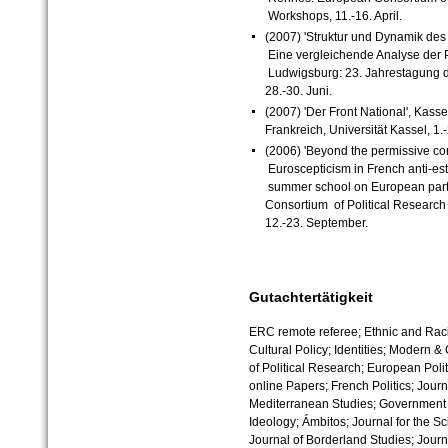
Workshops, 11.-16. April.
(2007) 'Struktur und Dynamik des 
Eine vergleichende Analyse der 
Ludwigsburg: 23. Jahrestagung de
28.-30. Juni.
(2007) 'Der Front National', Kas
Frankreich, Universität Kassel, 1.-
(2006) 'Beyond the permissive co
Euroscepticism in French anti-est
summer school on European part
Consortium of Political Research 
12.-23. September.
Gutachtertätigkeit
ERC remote referee; Ethnic and Racia
Cultural Policy; Identities; Modern
of Political Research; European Poli
online Papers; French Politics; Jour
Mediterranean Studies; Government a
Ideology; Ámbitos; Journal for the Sci
Journal of Borderland Studies; Journ