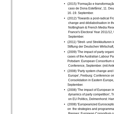
(2015) 'Formação e transformação
caso de Dona Estefânia', 11. De
16.-19. September.
(2012) 'Towards a post-radical Fro
change and dédiabolisation in the 
Nottingham & French Media Resea
France's Electoral Year 2011/12, U
September.
(2011) 'Streit- und Streikkulturen
Stiftung der Deutschen Wirtschaft
(2009) 'The impact of party organi
cases of the Australian Labour Par
Potsdam: European Consortium of
Conference, September. (mit Anik
(2008) 'Party system change and 
Europe', Freiburg: Conference on
Consolidation in Eastern Europe
September.
(2008) 'The impact of European in
dynamics of party competition', 
on EU Politics, Delmenhorst: Han
(2008) 'Europeanized Eurosceptic
on the strategies and programmatic 
Rennes: European Consortium of P