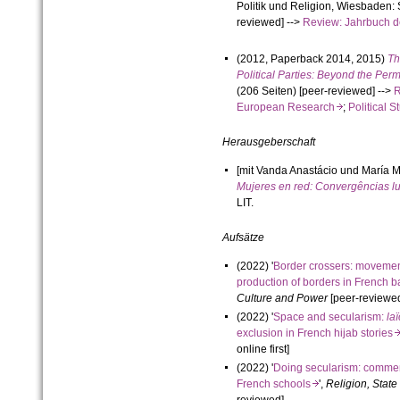
Politik und Religion, Wiesbaden: 
reviewed] -->
Review: Jahrbuch 
(2012, Paperback 2014, 2015)
Th
Political Parties: Beyond the Pe
(206 Seiten) [peer-reviewed] -->
R
European Research
;
Political
Herausgeberschaft
[mit Vanda Anastácio und María M
Mujeres en red: Convergências 
LIT.
Aufsätze
(2022) '
Border crossers: movement
production of borders in French
Culture and Power
[peer-reviewed,
(2022) '
Space and secularism:
laï
exclusion in French hijab storie
online first]
(2022) '
Doing secularism: commem
French schools
',
Religion, Stat
reviewed]