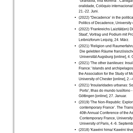
"
G
r
â
n
d
o
l
a
,
V
i
l
a
M
o
r
e
n
a".
Cantigas
oralidade
,
Colóquio internacional
21.-22. Juni.
(2022) ''Decadence’ in the politi
Politics of Decadence, University o
(2022) 'Frankreichs Laizität(en) 
Staat', Vortrag und Podium mit Pro
Leibnizforum Leipzig, 24. März.
(2021) 'Religion und Raumerfahrun
Die gelebten Räume französische
Universität Augsburg [online], 4. 
(2021) 'The other
banlieues
: Insu
France.' Islands and archipelagos
the Association for the Study of
University of Chester [online], 2.
(2021) 'Insularidades urbanas: So
Porto', Ilhas do mundo lusófono - 
Göttingen [online], 27. Januar.
(2019) 'The Non-Republic: Explor
contemporary France’. The Transna
40th Annual Conference of the As
Contemporary France, University o
University of Paris, 4.-6. Septemb
(2018) 'Kawéni hima/ Kawéni lève-t