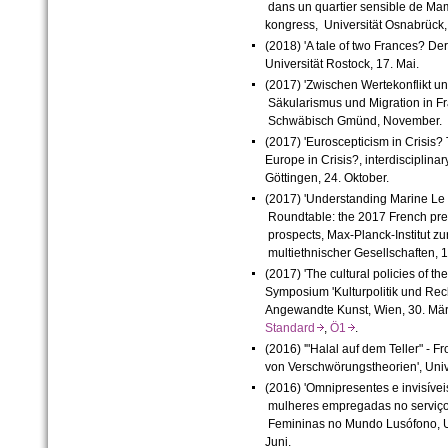
dans un quartier sensible de Ma
kongress, Universität Osnabrück,
(2018) 'A tale of two Frances? De
Universität Rostock, 17. Mai.
(2017) 'Zwischen Wertekonflikt und
Säkularismus und Migration in F
Schwäbisch Gmünd, November.
(2017) 'Euroscepticism in Crisis?
Europe in Crisis?, interdisciplinar
Göttingen, 24. Oktober.
(2017) 'Understanding Marine Le P
Roundtable: the 2017 French pres
prospects, Max-Planck-Institut zu
multiethnischer Gesellschaften, 1
(2017) 'The cultural policies of t
Symposium 'Kulturpolitik und Rech
Angewandte Kunst, Wien, 30. Mär
Standard
,
Ö1
.
(2016) '"Halal auf dem Teller" - F
von Verschwörungstheorien', Unive
(2016) 'Omnipresentes e invisíve
mulheres empregadas no serviço 
Femininas no Mundo Lusófono, Un
Juni.