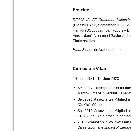
Projekte
RE-VISUALIZE: Gender and Islam in 
(Erasmus KA 2, September 2022 - Au
Hamidi (UCLouvain Saint-Louis – Bru
Amsterdam), Mohamed Sakho Jimbira 
Plurivers'elles.
Hijab Stories
(in Vorbereitung)
Curriculum Vitae
19. Juni 1981 - 12. Juni 2023
Seit 2022: Juniorprofessor für Int
Martin-
Luther-
Universität Halle-
Wi
Seit 2021: Assoziiertes Mitglied 
(CeMig), Göttingen
Seit 2018: Assoziiertes Mitglied 
CNRS und École pratique des hau
2010: Promotion in Politikwissens
Dissertation
The Impact of Europe