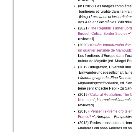
(in Druck) 'Les marges complément
banlieues et ruralité dans la Fr
(Hrsg.)
Les cartes et les territoire
des XXe et XXIe siècles
. Würzbu
(2021) '
The Republic’s Inner Bor
through Critical Border Studies
'
reviewed]
(2020) '
Kawéni hima/Kawéni lève-t
un quartier sensible de Mamou
Les frontières d’Europe dans l’océ
autour de Mayotte (ed. Margot Bri
(2019) 'Integration, Diversität und 
Einwanderungsgesellschaft. Eine 
Läuterungsagenda. Eine Debatte z
Migrationsgesellschaften
, ed. Sa
[eine sehr kritische Replik zu Sand
(2019) '
Cultural Retaliation: The C
National
',
International Journal o
reviewed]
(2018) ‘
Penser l’extrême droite en
France?
’,
Apropos – Perspektiv
(2018) 'Redes transnacionais femi
Mulheres em rede/ Mujeres en re