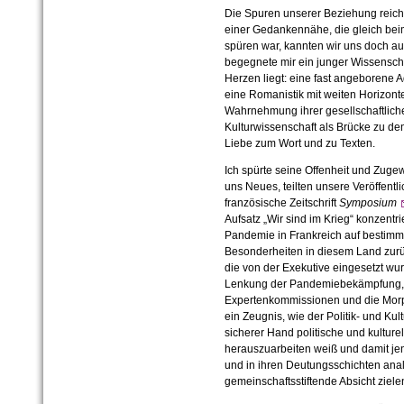
Die Spuren unserer Beziehung reich
einer Gedankennähe, die gleich beim
spüren war, kannten wir uns doch aus
begegnete mir ein junger Wissenschaf
Herzen liegt: eine fast angeborene Ad
eine Romanistik mit weiten Horizon
Wahrnehmung ihrer gesellschaftliche
Kulturwissenschaft als Brücke zu den
Liebe zum Wort und zu Texten.
Ich spürte seine Offenheit und Zugew
uns Neues, teilten unsere Veröffentli
französische Zeitschrift
Symposium
Aufsatz „Wir sind im Krieg“ konzentr
Pandemie in Frankreich auf bestimmte
Besonderheiten in diesem Land zurüc
die von der Exekutive eingesetzt wur
Lenkung der Pandemiebekämpfung, 
Expertenkommissionen und die Morpho
ein Zeugnis, wie der Politik- und Kul
sicherer Hand politische und kulturel
herauszuarbeiten weiß und damit j
und in ihren Deutungsschichten analy
gemeinschaftsstiftende Absicht ziele