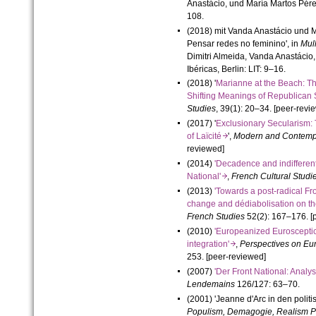
Anastácio, und María Martos Pérez,
108.
(2018) mit Vanda Anastácio und M
Pensar redes no feminino', in
Mul
Dimitri Almeida, Vanda Anastácio,
Ibéricas, Berlin: LIT: 9–16.
(2018) '
Marianne at the Beach: Th
Shifting Meanings of Republica
Studies
, 39(1): 20–34. [peer-revi
(2017) '
Exclusionary Secularism: 
of Laïcité
',
Modern and Contemp
reviewed]
(2014)
'Decadence and indifferenti
National'
,
French Cultural Studi
(2013)
'Towards a post-radical Fro
change and dédiabolisation on th
French Studies
52(2): 167–176. [
(2010)
'Europeanized Eurosceptic
integration'
,
Perspectives on Eur
253. [peer-reviewed]
(2007)
'Der Front National: Analy
Lendemains
126/127: 63–70.
(2001) 'Jeanne d'Arc in den polit
Populism, Demagogie, Realism Po