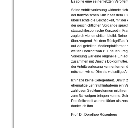
Es sollte eine seiner letzten Veröffen
Seine Antrittsvorlesung widmete sic
der französischen Kultur seit dem 18. J
überraschte die Leichtigkeit, mit d
der geschichtlichen Vorgänge sprac
staatsphilosophische Konzept in Fran
zugleich viel umstritten bleibt. Seine
überzeugend. Mit dem Rückgriff auf d
auf viel geteilten Medienplattformen 
weiten Horizont von z. T. neuen Frag
Vorlesung war eine originelle Einla
zusammen mit Dimitris Doktormutter, 
der Antrittsvorlesung kennenlernen
möchten wir so Dimitris vielseitige
Ich hatte keine Gelegenheit, Dimitri 
ehemalige Lehrstuhlinhaberin ein Ve
zahllosen Strukturreformen mit ihre
zum Schweigen bringen konnte. Sei
Persönlichkeit waren stärker als zers
danke ich ihm.
Prof. Dr. Dorothee Rösenberg