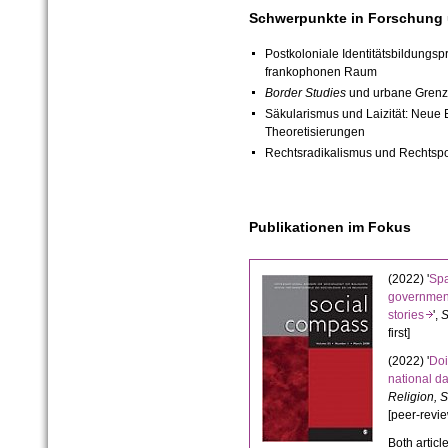
Schwerpunkte in Forschung 
Postkoloniale Identitätsbildungsp
frankophonen Raum
Border Studies
und urbane Grenz
Säkularismus und Laizität: Neue
Theoretisierungen
Rechtsradikalismus und Rechtspo
Publikationen im Fokus
(2022) '
Spa
government
stories
',
S
first]
(2022) '
Doi
national d
Religion, 
[peer-revi
Both artic