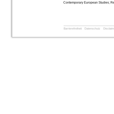
Contemporary European Studies; Reli
Barrierefreiheit
Datenschutz
Disclaim