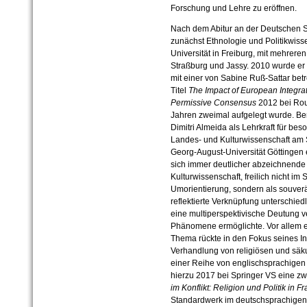
Forschung und Lehre zu eröffnen.
Nach dem Abitur an der Deutschen Sc
zunächst Ethnologie und Politikwiss
Universität in Freiburg, mit mehrere
Straßburg und Jassy. 2010 wurde er
mit einer von Sabine Ruß-Sattar betr
Titel
The Impact of European Integrat
Permissive Consensus
2012 bei Rou
Jahren zweimal aufgelegt wurde. Ber
Dimitri Almeida als Lehrkraft für be
Landes- und Kulturwissenschaft am 
Georg-August-Universität Göttingen e
sich immer deutlicher abzeichnende 
Kulturwissenschaft, freilich nicht im
Umorientierung, sondern als souver
reflektierte Verknüpfung unterschied
eine multiperspektivische Deutung v
Phänomene ermöglichte. Vor allem e
Thema rückte in den Fokus seines In
Verhandlung von religiösen und säku
einer Reihe von englischsprachigen A
hierzu 2017 bei Springer VS eine z
im Konflikt: Religion und Politik in F
Standardwerk im deutschsprachigen