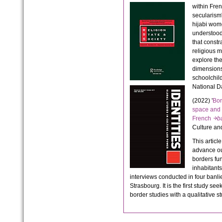
within Fre
secularism"
hijabi wo
understood 
that constr
religious m
explore the
dimension
schoolchil
National D
(2022) '
Bor
space and t
French
b
Culture and
This article
advance ou
borders fu
inhabitants
interviews conducted in four banl
Strasbourg. It is the first study see
border studies with a qualitative s