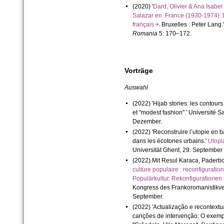
(2020) '
Dard, Olivier & Ana Isabe
Salazar en France (1930-1974): 
français
. Bruxelles : Peter Lang.
Romania
5: 170–172.
Vorträge
Auswahl
(2022) '
Hijab stories: les contour
et "modest fashion".' Université Sa
Dezember.
(2022) '
Reconstruire l
’
utopie en b
d
ans les écotones urbains
.'
Utopi
Universität Ghent, 29. September 
(2022) Mit Resul Karaca, Paderbor
culture populaire : reconfiguration
Populärkultur. Rekonfiguratione
Kongress des Frankoromanistikver
September.
(2022) '
A
c
t
u
a
l
i
z
a
ç
ã
o
e
r
e
c
o
n
t
e
x
t
u
c
a
n
ç
õ
e
s
d
e
i
n
t
e
r
v
e
n
ç
ã
o
:
O
e
x
e
m