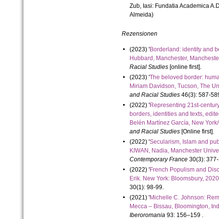
Zub, Iasi: Fundatia Academica A.D
Almeida)
Rezensionen
(2023) '
Borderland: identity and 
Hubbard, Manchester, Manchester
Racial Studies
[online first].
(2023) '
The beloved border: human
Miriam Davidson, Tucson, The Un
and Racial Studies
46(3): 587-58
(2022) '
Representing 21st-century
borders, identities and texts
, edi
Belén Martínez García, New York
and Racial Studies
[Online first].
(2022) '
Secularism, Islam and publ
KIWAN, Nadia, Manchester Unive
Contemporary France
30(3): 377-
(2022) '
French Populism and Disc
Erik. New York: Bloomsbury, 20
30(1): 98-99.
(2021) '
Michelle C. Johnson: Rema
Mecca – Bissau, Bloomington, In
Iberoromania
93: 156–159 .