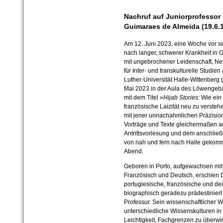
Nachruf auf Juniorprofessor
Guimaraes de Almeida (19.6.1
Am 12. Juni 2023, eine Woche vor sei
nach langer, schwerer Krankheit in Gö
mit ungebrochener Leidenschaft, Ne
für Inter- und transkulturelle Studien
Luther-Universität Halle-Wittenberg
Mai 2023 in der Aula des Löwenge
mit dem Titel »
Hijab Stories:
Wie ein 
französische Laizität neu zu versteh
mit jener unnachahmlichen Präzision
Vorträge und Texte gleichermaßen au
Antrittsvorlesung und dem anschließ
von nah und fern nach Halle gekom
Abend.
Geboren in Porto, aufgewachsen mit
Französisch und Deutsch, erschien D
portugiesische, französische und de
biographisch geradezu prädestiniert
Professur. Sein wissenschaftlicher
unterschiedliche Wissenskulturen in 
Leichtigkeit, Fachgrenzen zu überw