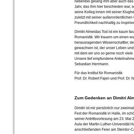
nebenbei gelang ihm aber auch das
Jahr, das ihm hier beschieden war, 
seine Kolleg:innen mit seiner Klughe
zuletzt mit seiner außerordentliche
Freundlichkeit nachhaltig zu inspiri
Dimitri Almeidas Tod ist ein kaum fass
Romanistik. Wir trauern um einen 
herausragenden Wissenschaftler, der
gewachsen ist, der unser Leben und 
mit dem wir uns so gerne noch viele 
Unsere tief empfundene Anteilnahme
Sebastian Herrmann.
Für das Institut für Romanistik
Prof. Dr. Robert Fajen und Prof. Dr
Zum Gedenken an Dimitri Al
Dimitri ist mir persönlich nur zwei
Fest der Romanistik in Halle, im sc
seiner Antrittsvorlesung am 23. Mai 
Aula der Martin-Luther-Universität Ha
anschließenden Feier am Steintor-