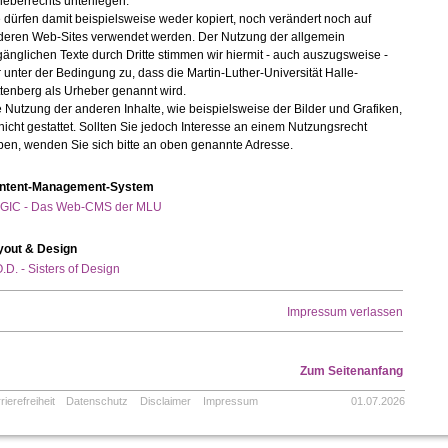
eberrechts unterliegen.
 dürfen damit beispielsweise weder kopiert, noch verändert noch auf
deren Web-Sites verwendet werden. Der Nutzung der allgemein
änglichen Texte durch Dritte stimmen wir hiermit - auch auszugsweise -
 unter der Bedingung zu, dass die Martin-Luther-Universität Halle-
tenberg als Urheber genannt wird.
 Nutzung der anderen Inhalte, wie beispielsweise der Bilder und Grafiken,
 nicht gestattet. Sollten Sie jedoch Interesse an einem Nutzungsrecht
ben, wenden Sie sich bitte an oben genannte Adresse.
ntent-Management-System
GIC - Das Web-CMS der MLU
yout & Design
.D. - Sisters of Design
Impressum verlassen
Zum Seitenanfang
rierefreiheit
Datenschutz
Disclaimer
Impressum
01.07.2026