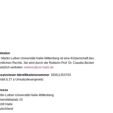
titution
 Martin-Luther-Universität Halle-Wittenberg ist eine Körperschaft des
entlichen Rechts. Sie wird durch die Rektorin Prof. Dr. Claudia Becker
etzlich vertreten:
rektorin@uni-halle.de
satzsteuer-Identifikationsnummer
DE811353703
mäß § 27 a Umsatzsteuergesetz
resse
tin-Luther-Universität Halle-Wittenberg
versitätsplatz 10
108 Halle
utschland