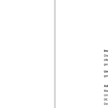
Ins
Die
öff
ges
Um
ge
Ad
Mar
Uni
06
De