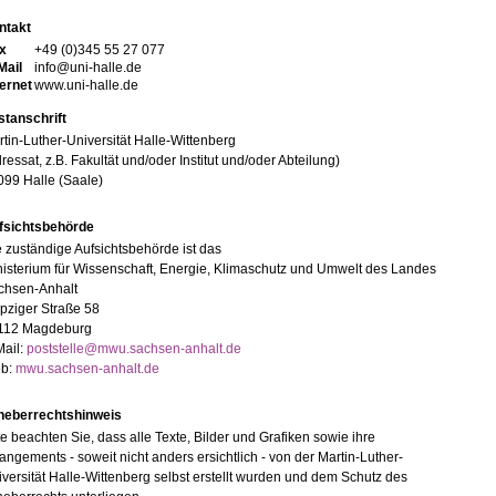
ntakt
x
+49 (0)345 55 27 077
Mail
info@uni-halle.de
ternet
www.uni-halle.de
stanschrift
tin-Luther-Universität Halle-Wittenberg
ressat, z.B. Fakultät und/oder Institut und/oder Abteilung)
099 Halle (Saale)
fsichtsbehörde
 zuständige Aufsichtsbehörde ist das
isterium für Wissenschaft, Energie, Klimaschutz und Umwelt des Landes
chsen-Anhalt
pziger Straße 58
112 Magdeburg
Mail:
poststelle@mwu.sachsen-anhalt.de
b:
mwu.sachsen-anhalt.de
heberrechtshinweis
te beachten Sie, dass alle Texte, Bilder und Grafiken sowie ihre
angements - soweit nicht anders ersichtlich - von der Martin-Luther-
versität Halle-Wittenberg selbst erstellt wurden und dem Schutz des