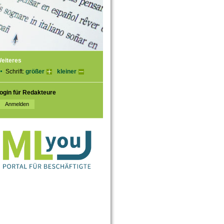
eiteres
Schrift:
größer
kleiner
ogin für Redakteure