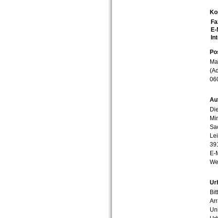
Ko
Fa
E-
In
Po
Mar
(Ad
06
Au
Die
Min
Sa
Lei
39
E-
We
Ur
Bit
Arr
Uni