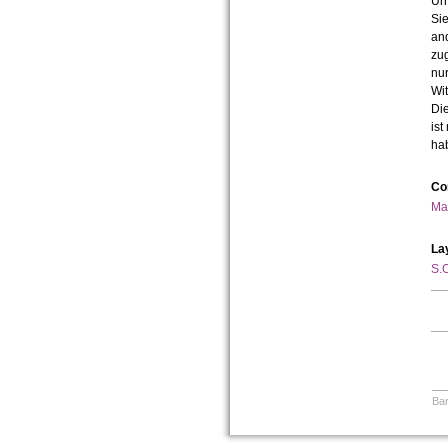
Urh
Sie
an
zug
nur
Wit
Die
ist
ha
Co
Ma
La
S.O
Bar